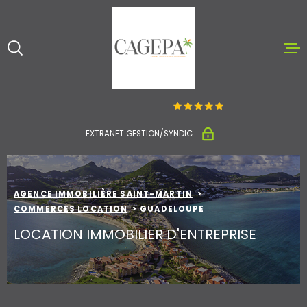
Aller
Aller
Aller
Aller
à
à
au
au
:
la
menu
contenu
recherche
principal
ACCUEIL
ACHETER ET V
EXTRANET GESTION/SYNDIC
LOUER
AGENCE IMMOBILIÈRE SAINT-MARTIN
NOTRE AGENC
COMMERCES LOCATION
GUADELOUPE
LOCATION IMMOBILIER D'ENTREPRISE
CONTACT
ESTIMATION