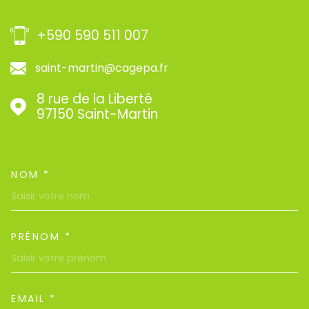
+590 590 511 007
saint-martin@cagepa.fr
8 rue de la Liberté
97150
Saint-Martin
NOM *
TRAD_MELTEM_VOSCOORDON
PRÉNOM *
EMAIL *