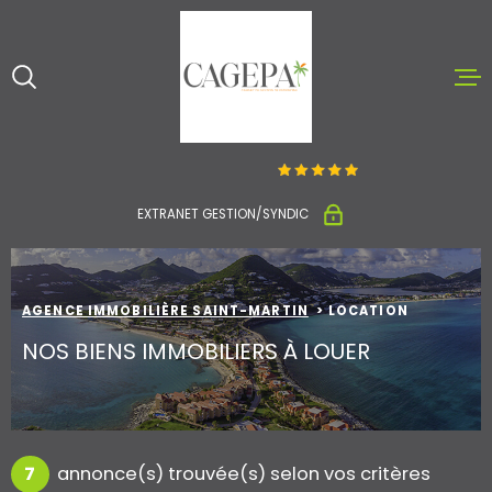
Aller
Aller
Aller
Aller
à
à
au
au
:
la
menu
contenu
recherche
principal
ACCUEIL
ACHETER ET V
EXTRANET GESTION/SYNDIC
LOUER
AGENCE IMMOBILIÈRE SAINT-MARTIN
LOCATION
NOTRE AGENC
NOS BIENS IMMOBILIERS À LOUER
CONTACT
ESTIMATION
7
annonce(s) trouvée(s) selon vos critères