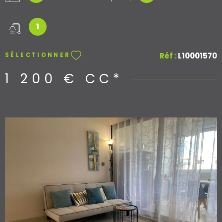
ouverte, donnant accès à une agréable terrasse, idéale
pour profiter de l'extérieur.
1
Réf :
L10001570
SÉLECTIONNER
1 200 €
CC*
VOIR LE BIEN