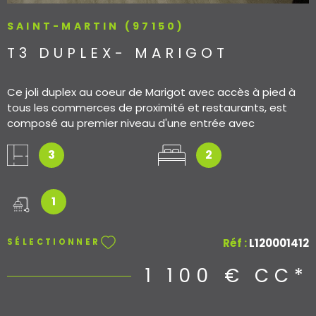
SAINT-MARTIN (97150)
T3 DUPLEX- MARIGOT
Ce joli duplex au coeur de Marigot avec accès à pied à
tous les commerces de proximité et restaurants, est
composé au premier niveau d'une entrée avec
rangement et WC invité, une pièce de vie avec cuisine
ouverte, donnant sur une terrasse avec pleine vue mer
3
2
sur la Marina Royale. A l'étage, un palier desservant une
chambre principale avec salle d'eau et coin dressing, une
autre chambre d'appoint. Loué meublé.
1
Réf :
L120001412
SÉLECTIONNER
1 100 €
CC*