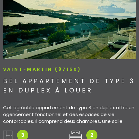
VOIR LE BIEN
SAINT-MARTIN (97150)
BEL APPARTEMENT DE TYPE 3
EN DUPLEX À LOUER
Cet agréable appartement de type 3 en duplex offre un
agencement fonctionnel et des espaces de vie
confortables. Il comprend deux chambres, une salle
d'eau avec WC ainsi qu'une varangue. À l'étage, la
mezzanine accueille un séjour lumineux avec une cuisine
3
2