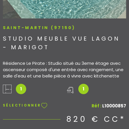
SAINT-MARTIN (97150)
STUDIO MEUBLE VUE LAGON
- MARIGOT
Résidence Le Pirate : Studio situé au 3eme étage avec
ascenseur composé d'une entrée avec rangement, une
salle d'eau et une belle pièce à vivre avec kitchenette
équipée. une terrasse couverte avec vue Lagon. Parking
à proximité de la résidence. Belle piscine dans la
1
1
résidence et accès plage. Les informations sur les
risques auxquels ce bien est exposé sont disponibles sur
Réf :
L10000857
SÉLECTIONNER
le site Géorisques
820 €
CC*