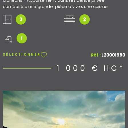
d'orleans - Appartement dans résidence privée,
composé d'une grande pièce à vivre, une cuisine
aménagée, deux chambres, une salle d'eau avec WC.
Une terrasse acces jardin collectif et cour exterieur. Les
3
2
informations sur les risques auxquels ce bien est exposé
sont disponibles sur le site Géorisques
1
Réf :
L20001580
SÉLECTIONNER
1 000 €
HC*