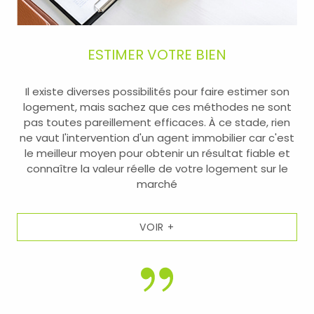
Que vous soyez
investisseur immobilier, expatrié,
résident à l’année ou primo-accédant
, nous
ESTIMER VOTRE BIEN
adaptons nos conseils et notre accompagnement à vos
objectifs, à votre budget et à votre calendrier. Notre
approche personnalisée fait la différence.
Il existe diverses possibilités pour faire estimer son
logement, mais sachez que ces méthodes ne sont
pas toutes pareillement efficaces. À ce stade, rien
ne vaut l'intervention d'un agent immobilier car c'est
le meilleur moyen pour obtenir un résultat fiable et
Un réseau de partenaires
connaître la valeur réelle de votre logement sur le
marché
fiables pour sécuriser chaque
étape
VOIR +
Nous collaborons avec un réseau local de confiance :
notaires, banques, diagnostiqueurs, géomètres,
artisans
. Ce maillage solide vous permet de bénéficier
de conseils cohérents, de délais maîtrisés et d’un
accompagnement fluide, de la première visite à la