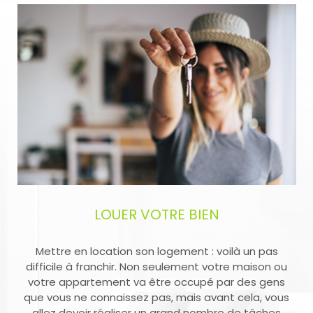
remise des clés.
Saint-Martin : un marché exigeant, une équipe qui
connaît le terrain
Entre risques climatiques, contraintes techniques et
particularités foncières, acheter ou gérer un bien à
Saint-Martin demande rigueur et anticipation. Notre
expérience locale vous garantit une vision claire des
enjeux et un soutien actif, même en cas d’imprévu.
Pourquoi choisir CAGEPA pour votre
LOUER VOTRE BIEN
projet immobilier à Saint-Martin ?
Mettre en location son logement : voilà un pas
difficile à franchir. Non seulement votre maison ou
votre appartement va être occupé par des gens
que vous ne connaissez pas, mais avant cela, vous
allez devoir réaliser un grand nombre de tâches