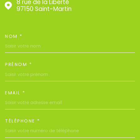
8 rue de la Liberté
97150
Saint-Martin
NOM *
TRAD_MELTEM_VOSCOORDON
PRÉNOM *
EMAIL *
TÉLÉPHONE *