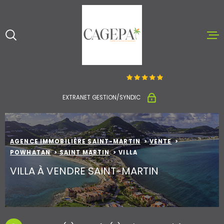
Aller
Aller
Aller
Aller
à
à
au
au
:
la
menu
contenu
recherche
principal
ACCUEIL
ACHETER ET V
EXTRANET GESTION/SYNDIC
LOUER
AGENCE IMMOBILIÈRE SAINT-MARTIN
VENTE
NOTRE AGENC
POWHATAN
SAINT MARTIN
VILLA
VILLA À VENDRE SAINT-MARTIN
CONTACT
ESTIMATION