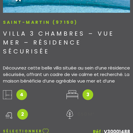
SAINT-MARTIN (97150)
VILLA 3 CHAMBRES – VUE
MER – RÉSIDENCE
SÉCURISÉE
Découvrez cette belle villa située au sein d’une résidence
sécurisée, offrant un cadre de vie calme et recherché. La
maison bénéficie d’une agréable vue mer et d’une
grande terrasse idéale pour profiter de l’extérieur toute
l’année. Celle-ci se compose d’une partie couverte,
4
3
parfaite pour les repas et moments de détente à
l’ombre, et d’une partie non couverte pour savourer
pleinement le soleil et la vue. La villa dispose de trois
2
650 M²
chambres confortables, adaptées aussi bien à une
résidence principale qu’à une résidence secondaire.
Réf :
V30001488
SÉLECTIONNER