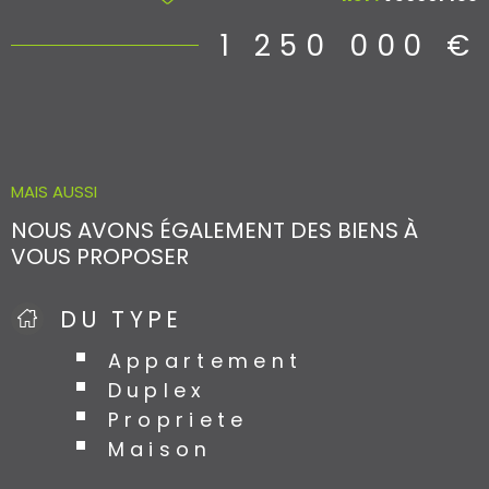
Lumineuse et bien agencée, elle offre un environnement
harmonieux alliant confort, sécurité et qualité de vie. Un
1 250 000 €
bien rare, idéal pour les amateurs de vue mer et
d’espaces extérieurs.
MAIS AUSSI
NOUS AVONS ÉGALEMENT DES BIENS À
VOUS PROPOSER
DU TYPE
Appartement
Duplex
Propriete
Maison