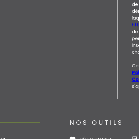
de 
dém
laq
htt
de
per
ins
cha
Ce 
Po
Con
s'a
NOS OUTILS