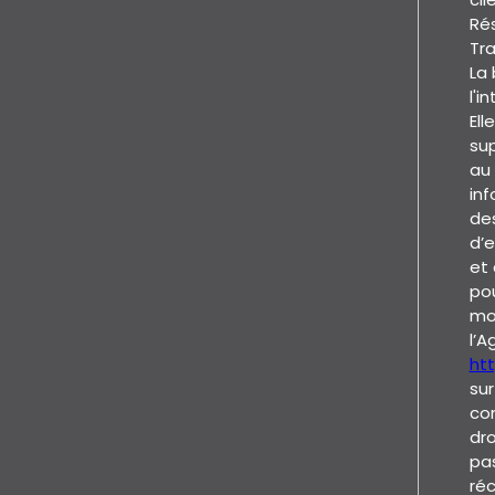
Ré
Tr
La 
l'i
El
sup
au 
inf
des
d’e
et 
po
mo
l’A
htt
sur
con
dro
pa
réc