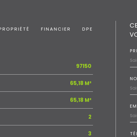
CE
PROPRIÉTÉ
FINANCIER
DPE
VO
PR
97150
NO
65,18 M²
65,18 M²
EM
2
3
TÉ