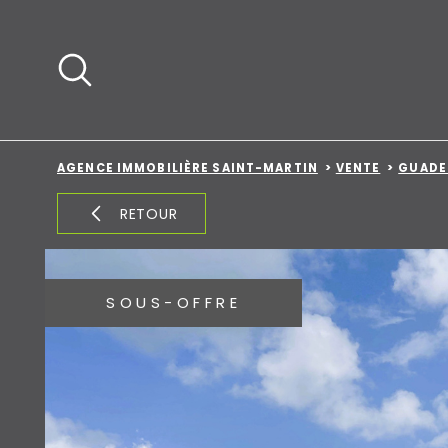
Aller
Aller
Aller
Aller
à
à
au
au
:
la
menu
contenu
recherche
principal
AGENCE IMMOBILIÈRE SAINT-MARTIN
VENTE
GUADE
RETOUR
SOUS-OFFRE