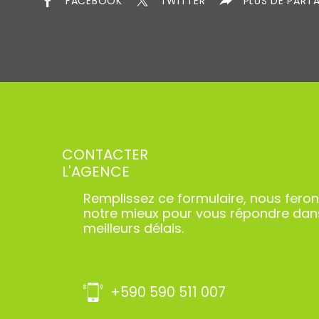
FACEBOOK
TWITTER
PLUS DE PART
CONTACTER
L'AGENCE
Remplissez ce formulaire, nous fero
notre mieux pour vous répondre dan
meilleurs délais.
+590 590 511 007