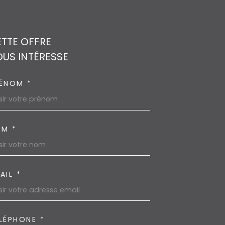
TTE OFFRE
US INTÉRESSE
ÉNOM *
M *
AIL *
LÉPHONE *