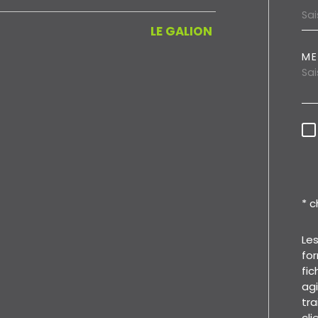
LE GALION
ME
* 
Les
for
fic
ag
tra
cli