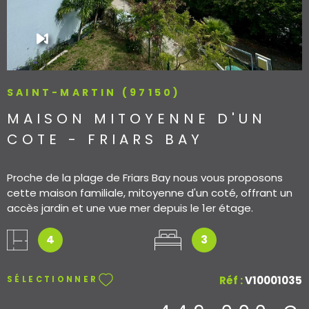
SAINT-MARTIN (97150)
MAISON MITOYENNE D'UN
COTE - FRIARS BAY
Proche de la plage de Friars Bay nous vous proposons
cette maison familiale, mitoyenne d'un coté, offrant un
accès jardin et une vue mer depuis le 1er étage.
Composée de 3 chambres dont une en duplex - deux
salles de bains - terrasse et balcon- Cuisine ouverte sur
4
3
le séjour. Emplacement idéal pour accéder à Marigot ;
Vendu sans meuble et vide d'occupant ;
Réf :
V10001035
SÉLECTIONNER