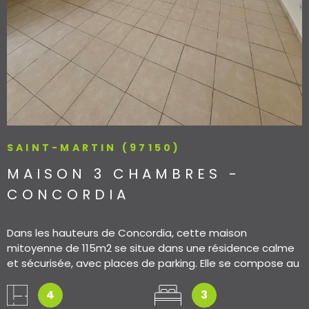
SAINT-MARTIN (97150)
MAISON 3 CHAMBRES -
CONCORDIA
Dans les hauteurs de Concordia, cette maison
mitoyenne de 115m2 se situe dans une résidence calme
et sécurisée, avec places de parking. Elle se compose au
RDC, d'une grande pièce à vivre lumineuse avec cuisine
américaine et bar, donnant sur une terrasse couverte et
4
3
un jardinet vue mer ainsi que d'un toilette indépendant. A