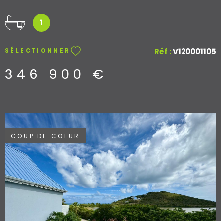
l'étage, 3 grandes chambres (dont 2 avec vue mer) avec
dressing et climatisation, ainsi qu'une salle de bain. La
1
maison nécessite de menus travaux de réfection. A
visiter sans tarder
Réf :
V120001105
SÉLECTIONNER
346 900 €
COUP DE COEUR
VOIR LE BIEN