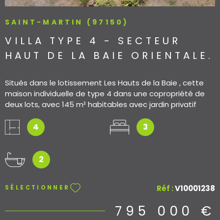
SAINT-MARTIN (97150)
VILLA TYPE 4 - SECTEUR
HAUT DE LA BAIE ORIENTALE.
Situés dans le lotissement Les Hauts de la Baie , cette
maison individuelle de type 4 dans une copropriété de
deux lots, avec 145 m² habitables avec jardin privatif
d’environ 900 m² et piscine offre un cadre de vie
exceptionnel. Au rez-de-chaussée, elle dispose d’un
4
3
vaste séjour lumineux avec cuisine ouverte, de deux
chambres confortables, de deux salles d’eau, d’un WC
indépendant et de dégagements fonctionnels. Les
2
pièces principales s’ouvrent sur une terrasse couverte et
une terrasse non couverte, parfaites pour profiter de la
Réf :
V10001238
SÉLECTIONNER
vue et de la piscine. À l’étage, une spacieuse suite
parentale avec salle d’eau attenante et balcon
795 000 €
complète ce bien. La maison bénéficie également de