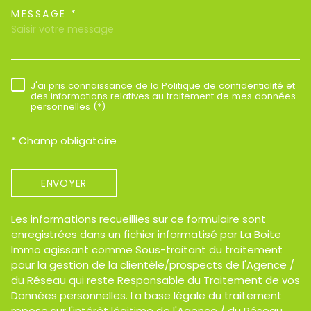
MESSAGE *
TRAD_MELTEM_VOREDEMAND
J'ai pris connaissance de la Politique de confidentialité et
RÈGLEMENTATION
des informations relatives au traitement de mes données
personnelles (*)
* Champ obligatoire
ENVOYER
Les informations recueillies sur ce formulaire sont
enregistrées dans un fichier informatisé par La Boite
Immo agissant comme Sous-traitant du traitement
pour la gestion de la clientèle/prospects de l'Agence /
du Réseau qui reste Responsable du Traitement de vos
Données personnelles. La base légale du traitement
repose sur l'intérêt légitime de l'Agence / du Réseau.