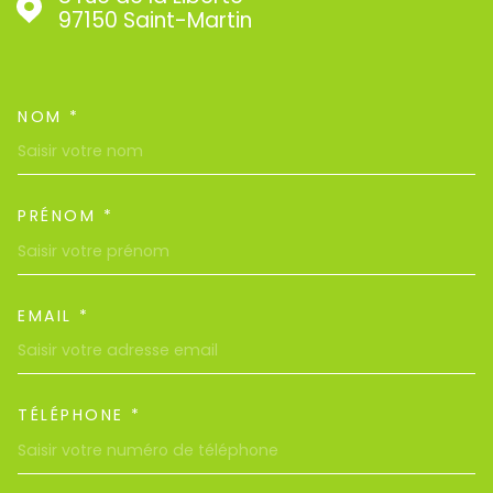
97150
Saint-Martin
NOM *
TRAD_MELTEM_VOSCOORDON
PRÉNOM *
EMAIL *
TÉLÉPHONE *