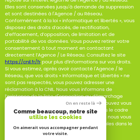
Elles sont conservées jusqu'à demande de suppression
et sont destinées à l'Agence / au Réseau.
Conformément à la loi « informatique et libertés », vous
disposez des droits d’accès, de rectification,
d’effacement, d’opposition, de limitation et de
portabilité de vos données. Vous pouvez retirer votre
consentement à tout moment en contactant
directement l’Agence / Le Réseau. Consultez le site
https://cnil.fr/fr
pour plus d’informations sur vos droits.
Si vous estimez, après avoir contacté l'Agence / le
Réseau, que vos droits « Informatique et Libertés » ne
sont pas respectés, vous pouvez adresser une
réclamation à la CNIL. Nous vous informons de
l’existence de la liste d'opposition au démarchage
téléphonique « Bloctel », sur laquelle vous pouvez vous
On en reste là
inscrire ici :
https://www.bloctel.gouv.fr
. Dans le cadre
Comme beaucoup, notre site
de la protection des Données personnelles, nous vous
utilise les cookies
invitons à ne pas inscrire de Données sensibles dans le
On aimerait vous accompagner pendant
champ de saisie libre.
votre visite.