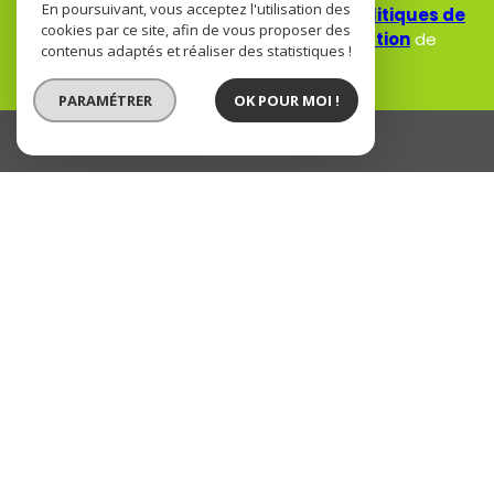
En poursuivant, vous acceptez l'utilisation des
Ce site est protégé par reCAPTCHA, les
Politiques de
cookies par ce site, afin de vous proposer des
Confidentialité
et es
Conditions d'utilisation
de
contenus adaptés et réaliser des statistiques !
Google s'appliquent.
PARAMÉTRER
OK POUR MOI !
ADHÉRENTS