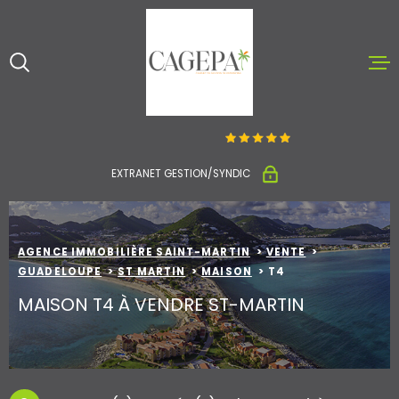
Aller
Aller
Aller
Aller
à
à
au
au
:
la
menu
contenu
recherche
principal
ACCUEIL
ACHETER ET V
EXTRANET GESTION/SYNDIC
LOUER
AGENCE IMMOBILIÈRE SAINT-MARTIN
VENTE
NOTRE AGENC
GUADELOUPE
ST MARTIN
MAISON
T4
MAISON T4 À VENDRE ST-MARTIN
CONTACT
ESTIMATION