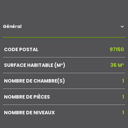
Général
Caractérisque
Valeurs
CODE POSTAL
97150
SURFACE HABITABLE (M²)
36 M²
NOMBRE DE CHAMBRE(S)
1
NOMBRE DE PIÈCES
1
NOMBRE DE NIVEAUX
1