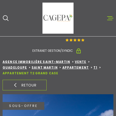
Aller
Aller
Aller
Aller
à
à
au
au
:
la
menu
contenu
recherche
principal
ACCUEIL
ACHETER ET V
EXTRANET GESTION/SYNDIC
LOUER
AGENCE IMMOBILIÈRE SAINT-MARTIN
VENTE
GUADELOUPE
SAINT MARTIN
APPARTEMENT
T1
APPARTEMENT T2 GRAND CASE
NOTRE AGENC
RETOUR
CONTACT
ESTIMATION
SOUS-OFFRE