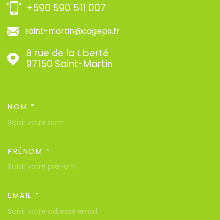
+590 590 511 007
saint-martin@cagepa.fr
8 rue de la Liberté
97150
Saint-Martin
NOM *
TRAD_MELTEM_VOSCOORDON
PRÉNOM *
EMAIL *