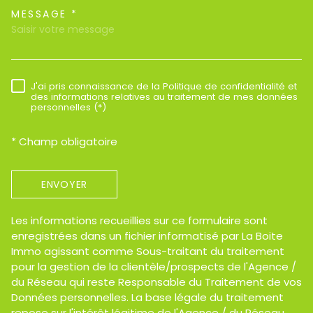
MESSAGE *
TRAD_MELTEM_VOREDEMAND
J'ai pris connaissance de la Politique de confidentialité et
RÈGLEMENTATION
des informations relatives au traitement de mes données
personnelles (*)
* Champ obligatoire
ENVOYER
Les informations recueillies sur ce formulaire sont
enregistrées dans un fichier informatisé par La Boite
Immo agissant comme Sous-traitant du traitement
pour la gestion de la clientèle/prospects de l'Agence /
du Réseau qui reste Responsable du Traitement de vos
Données personnelles. La base légale du traitement
repose sur l'intérêt légitime de l'Agence / du Réseau.