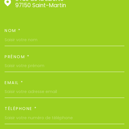
97150
Saint-Martin
NOM *
TRAD_MELTEM_VOSCOORDON
PRÉNOM *
EMAIL *
TÉLÉPHONE *