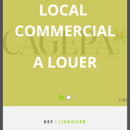
ACCES PROPRI
ACCES CLIENT
RÉF :
L10001258