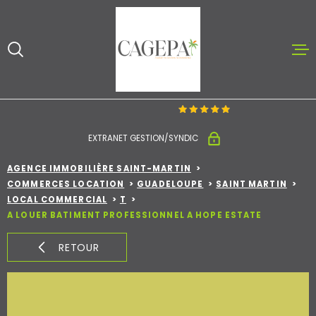
Aller
Aller
Aller
Aller
à
à
au
au
:
la
menu
contenu
recherche
principal
ACCUEIL
ACHETER ET V
EXTRANET GESTION/SYNDIC
LOUER
AGENCE IMMOBILIÈRE SAINT-MARTIN
COMMERCES LOCATION
GUADELOUPE
SAINT MARTIN
LOCAL COMMERCIAL
T
NOTRE AGENC
A LOUER BATIMENT PROFESSIONNEL A HOPE ESTATE
CONTACT
RETOUR
ESTIMATION